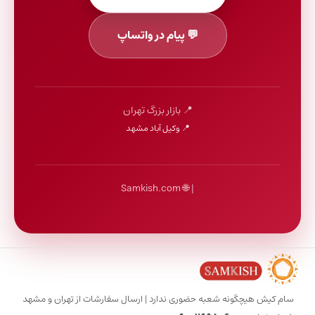
💬 پیام در واتساپ
📍 بازار بزرگ تهران
📍 وکیل آباد مشهد
| 🌐 Samkish.com
سام کیش هیچگونه شعبه حضوری ندارد | ارسال سفارشات از تهران و مشهد