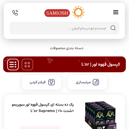
جستجو
محصولا
دسته بندی محصولات
کپسول قهوه لور | L'or
مرتبسازی
فیلتر کردن
پک ده بسته ای کپسول قهوه لور سوپریمو
«شدت 10» | L’or Supremo