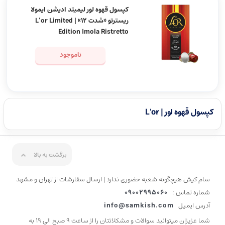
کپسول قهوه لور لیمیتد ادیشن ایمولا
ریسترتو «شدت 12» | L’or Limited
Edition Imola Ristretto
ناموجود
کپسول قهوه لور | L'or
برگشت به بالا
سام کیش هیچگونه شعبه حضوری ندارد | ارسال سفارشات از تهران و مشهد
شماره تماس :
09002995060
آدرس ایمیل
info@samkish.com
شما عزیزان میتوانید سوالات و مشکلاتتان را از ساعت 9 صبح الی 19 به