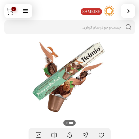
0
جس
محص