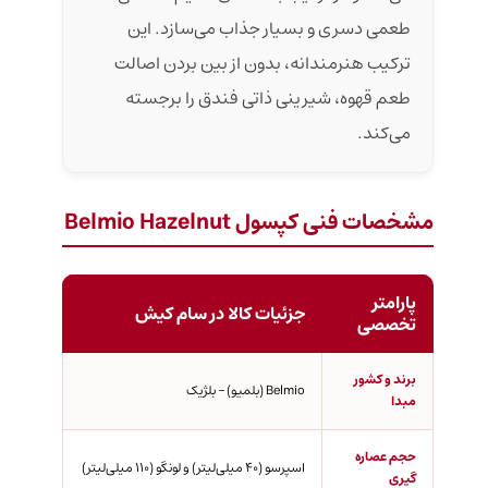
طعمی دسری و بسیار جذاب می‌سازد. این
ترکیب هنرمندانه، بدون از بین بردن اصالت
طعم قهوه، شیرینی ذاتی فندق را برجسته
می‌کند.
مشخصات فنی کپسول Belmio Hazelnut
پارامتر
جزئیات کالا در سام کیش
تخصصی
برند و کشور
Belmio (بلمیو) – بلژیک
مبدا
حجم عصاره
اسپرسو (۴۰ میلی‌لیتر) و لونگو (۱۱۰ میلی‌لیتر)
گیری