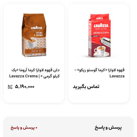
قهوه لاوازا «کرما گوستو ریکو» –
دان قهوه لاوازا کرما آروما «یک
Lavazza
کیلو گرمی » | Lavazza Crema
E Aroma
تماس بگیرید
5,190,000
پرسش و پاسخ
0 پرسش و پاسخ