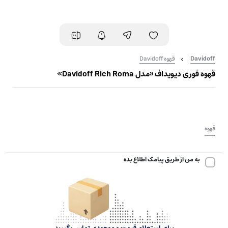
Davidoff
قهوه Davidoff
قهوه فوری دیویداف «مدل Davidoff Rich Roma»
قهوه
به من از طریق پیامک اطلاع بده