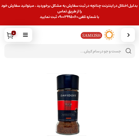
بدلیل اختلال در اینترنت چنانچه در ثبت سفارش به مشکل برخوردید ، میتوانید سفارش خود
را از طریق تماس
با شماره تلفن 09002995060 ثبت نمایید
0
جس
محص