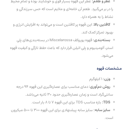
عطر و طعم:
عطر این قهوه بسیار قوی و خوشایند بوده و تمام محیط
را در بر می‌گیرد. طعم آن خامه‌ای و ملایم است که حس سرزندگی و
نشاط را به همراه دارد.
کافئین بالا:
این قهوه پر کافئین است و می‌تواند به افزایش انرژی و
بهبود تمرکز کمک کند.
بسته‌بندی:
قهوه یوروکف Miscelarossa در بسته‌بندی‌های پلی
استر، آلومینیوم و پلی اتیلن قرار دارد که باعث حفظ تازگی و کیفیت قهوه
می‌شود.
مشخصات قهوه
وزن:
1 کیلوگرم
روش دم‌آوری:
دمای مناسب برای عصاره‌گیری این قهوه 94 درجه
سانتی‌گراد است و زمان عصاره‌گیری حدود 30 ثانیه می‌باشد.
TDS:
بازه مناسب TDS برای این قهوه 7 تا 8 بار است.
سایز سابه:
سایز سابه پیشنهادی برای این قهوه 300 تا 500 میکرون
است.