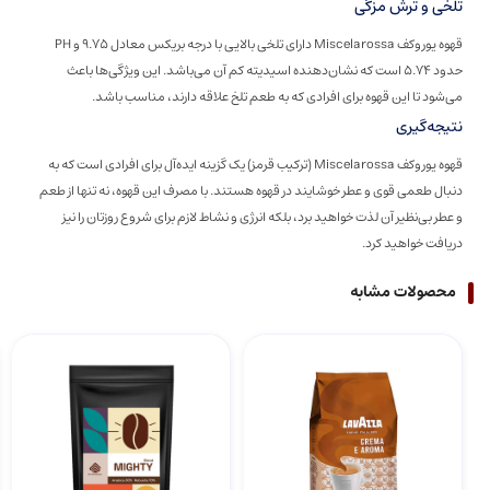
تلخی و ترش مزگی
قهوه یوروکف Miscelarossa دارای تلخی بالایی با درجه بریکس معادل 9.75 و PH
حدود 5.74 است که نشان‌دهنده اسیدیته کم آن می‌باشد. این ویژگی‌ها باعث
می‌شود تا این قهوه برای افرادی که به طعم تلخ علاقه دارند، مناسب باشد.
نتیجه‌گیری
قهوه یوروکف Miscelarossa (ترکیب قرمز) یک گزینه ایده‌آل برای افرادی است که به
دنبال طعمی قوی و عطر خوشایند در قهوه هستند. با مصرف این قهوه، نه تنها از طعم
و عطر بی‌نظیر آن لذت خواهید برد، بلکه انرژی و نشاط لازم برای شروع روزتان را نیز
دریافت خواهید کرد.
محصولات مشابه