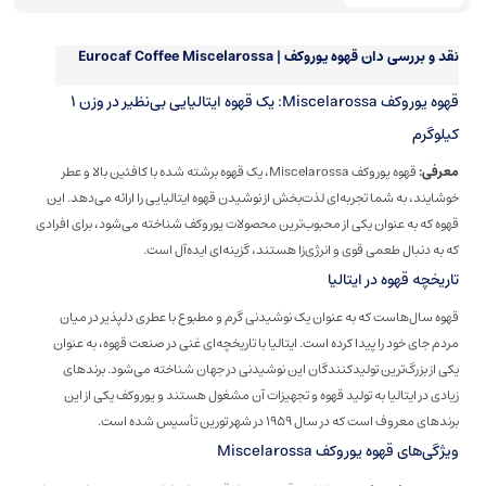
نقد و بررسی
دان قهوه یوروکف | Eurocaf Coffee Miscelarossa
قهوه یوروکف Miscelarossa: یک قهوه ایتالیایی بی‌نظیر در وزن 1
کیلوگرم
معرفی:
قهوه یوروکف Miscelarossa، یک قهوه برشته شده با کافئین بالا و عطر
خوشایند، به شما تجربه‌ای لذت‌بخش از نوشیدن قهوه ایتالیایی را ارائه می‌دهد. این
قهوه که به عنوان یکی از محبوب‌ترین محصولات یوروکف شناخته می‌شود، برای افرادی
که به دنبال طعمی قوی و انرژی‌زا هستند، گزینه‌ای ایده‌آل است.
تاریخچه قهوه در ایتالیا
قهوه سال‌هاست که به عنوان یک نوشیدنی گرم و مطبوع با عطری دلپذیر در میان
مردم جای خود را پیدا کرده است. ایتالیا با تاریخچه‌ای غنی در صنعت قهوه، به عنوان
یکی از بزرگ‌ترین تولیدکنندگان این نوشیدنی در جهان شناخته می‌شود. برندهای
زیادی در ایتالیا به تولید قهوه و تجهیزات آن مشغول هستند و یوروکف یکی از این
برندهای معروف است که در سال 1959 در شهر تورین تأسیس شده است.
ویژگی‌های قهوه یوروکف Miscelarossa