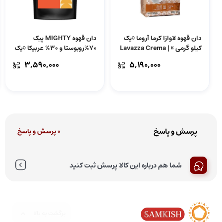
دان قهوه لاوازا کرما آروما «یک
دان قهوه MIGHTY پیک
کیلو گرمی » | Lavazza Crema
70%روبوستا و 30% عربیکا «یک
E Aroma
کیلویی گرمی»
3,590,000
5,190,000
پرسش و پاسخ
0 پرسش و پاسخ
شما هم درباره این کالا پرسش ثبت کنید