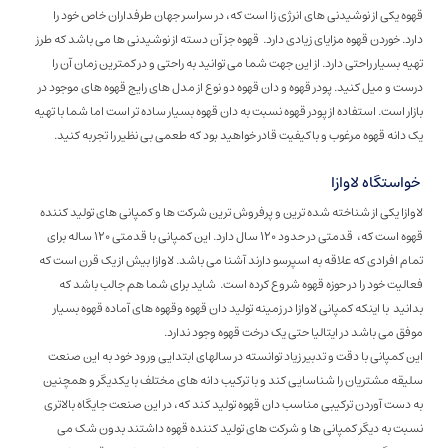
قهوه یکی از نوشیدنی های انرژی زا است که، در سراسر جهان طرفداران خاص خود را
دارد. خوردن قهوه مزایای زیادی دارد. قهوه جز آن دسته از نوشیدنی ها می باشد که طرز
تهیه بسیار راحتی دارد. از این جهت شما می توانید به راحتی و در کمترین زمان آن را
درست و میل کنید. پودر قهوه و دان قهوه دو نوع از مدل های رایج قهوه های موجود در
بازار است. استفاده از پودر قهوه نسبت به دان قهوه بسیار ساده تر است اما شما با تهیه
یک دانه قهوه مرغوب و باکیفیت قادر خواهید بود که طعمی بی نظیر را تجربه کنید.
خواستگاه لاوازا
لاوازا یکی از شناخته شده ترین و پرفروش ترین شرکت ها و کمپانی های تولید کننده
قهوه است که، قدمتی در حدود ۱۲۰ سال دارد. این کمپانی با قدمتی ۱۲۰ ساله برای
تمام افرادی که علاقه به اسپرسو دارند آشنا می باشد. لاوازا بیش از یک قرن است که
فعالیت خود را در حوزه قهوه شروع کرده است. شاید برای شما هم جالب باشد که
بدانید با اینکه کمپانی لاوازا در زمینه تولید دان قهوه وقهوه های آماده قهوه بسیار
موفق می باشد در ایتالیا حتی یک درخت قهوه وجود ندارد.
این کمپانی با دقت و تدبیر زیاد توانسته در سالهای ابتدایی ورود خود به این صنعت
سلیقه مشتریان را شناسایی کند و با ترکیب دانه های مختلف با یکدیگر و همچنین
به دست آوردن ترکیبی مناسب دان قهوه تولید کند که، در این صنعت جایگاه بالاتری
نسبت به دیگر کمپانی ها و شرکت های تولید کننده قهوه داشتند بدون شک می