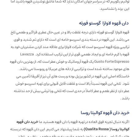
توانیم بگوییم که در سراسر جهان امکان ندارد که شما عاشق نوشیدن قهوه باشید اما
این برند را نشناسید.
دان قهوه لاوازا گوستو فورته
قهوه لاوازا گوستو فورته دارای درجه غلظت بالا و در عین حال عطری فراگیر و طعمی تلخ
می باشد. این قهوه در دسته بندی اسپرسو خامه ای است که دارای تم شدید و قوی
ترکیبی ویژه قهوه اسپرسو است که شرکت لاوازا برای علاقه مند کردن مشتریان خود به
قهوه با کرم خامه ای و ایجاد طعمی قوی تر از این ترکیب استفاده کرد. Lavazza
Gusto Forte Espresso یک قهوه آروماتیک و خوش عطر است که، از بهترین دان قهوه
های موجود ساخته شده است و ترکیبی از دانه های عربیکا و روبوستا می باشد.
خاستگاه اصلی این قهوه در کشور برزیل بوده و رست های آن نیز از آفریقا تأمین می
شود. تلخی این قهوه نسبتاً بالا است و غلظت قابل قبولی برای تهیه اسپرسو خوش
عطر دارد از نظر طعم و عطر کاملاً در حدی است که تلخی ویا ترشی بیش از حد نداشته
باشد .
خرید دان قهوه کوالیتا روسا
اگر به دنبال تجربه فوق العاده در تهیه قهوه با دان قهوه هستید ما
خرید دان قهوه
کوالیتا روسا ( Qualita Rossa)
به شما پیشنهاد می کنیم. این دان قهوه‌ که در بسته
های یک کیلویی عرضه می شود با حجم مقرون به صرفه و طعم بی نظیر می‌تواند