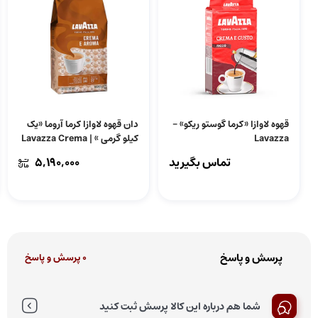
قهوه لاوازا «کرما گوستو ریکو» –
دان قهوه لاوازا کرما آروما «یک
Lavazza
کیلو گرمی » | Lavazza Crema
E Aroma
تماس بگیرید
5,190,000
پرسش و پاسخ
0 پرسش و پاسخ
شما هم درباره این کالا پرسش ثبت کنید