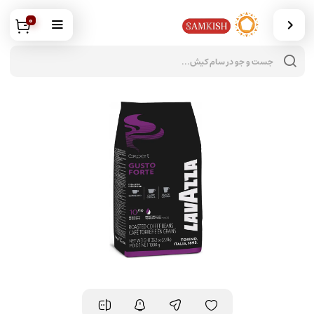
0
جس
محص