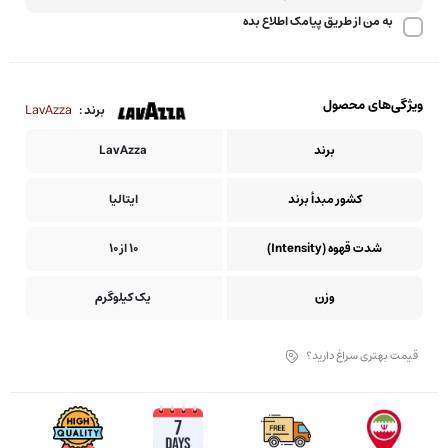
به من از طریق پیامک اطلاع بده
ویژگی‌های محصول
LavAzza
برند :
برند
LavAzza
کشور مبدأ برند
ایتالیا
شدت قهوه (Intensity)
10 از 10
وزن
یک کیلوگرم
قیمت بهتری سراغ دارید؟