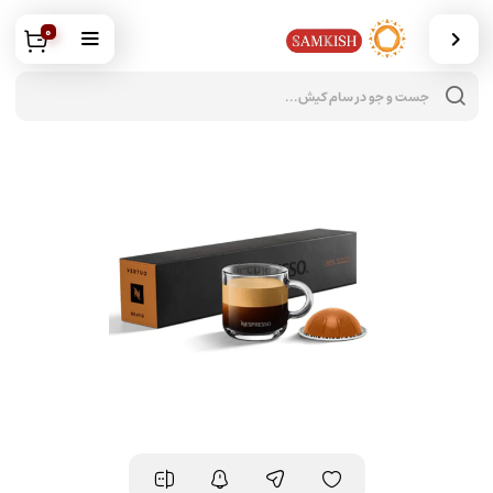
0
جس
محص