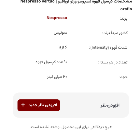
مشخصات
کپسول قهوه نسپرسو ورتو اورافیو | Nespresso vertuo
orafio
Nespresso
برند
سوئیس
کشور مبدأ برند
6 از 11
شدت قهوه (Intensity)
10 عدد کپسول قهوه
تعداد در هر بسته
40 میلی لیتر
حجم
افزودن نظر
افزودن نظر جدید
هیچ دیدگاهی برای این محصول نوشته نشده است.