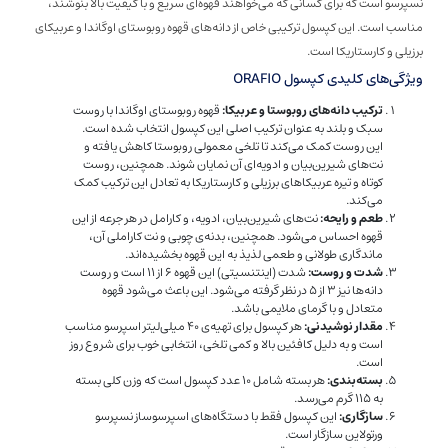
نسپرسو است که برای کسانی که می‌خواهند قهوه‌ای سریع و با کیفیت بالا بنوشند،
مناسب است. این کپسول ترکیبی خاص از دانه‌های قهوه روبوستای اوگاندا و عربیکای
برزیلی و کارستاریکا است.
ویژگی‌های کلیدی کپسول ORAFIO
ترکیب دانه‌های روبوستا و عربیکا:
قهوه روبوستای اوگاندا با روست
سبک و بلند به عنوان ترکیب اصلی این کپسول انتخاب شده است.
این روست کمک می‌کند تا تلخی معمولی روبوستا کاهش یافته و
نت‌های شیرین‌بیان و ادویه‌ای آن نمایان شوند. همچنین، روست
کوتاه و تیره عربیکاهای برزیلی و کارستاریکا به تعادل این ترکیب کمک
می‌کند.
طعم و رایحه:
نت‌های شیرین‌بیان، ادویه، و کارامل در هر جرعه از این
قهوه احساس می‌شود. همچنین، بدنه‌ی چوبی و نت کاراملی آن،
ماندگاری طولانی و طعمی لذیذ به این قهوه بخشیده‌اند.
شدت و روست:
شدت (اینتنسیتی) این قهوه 6 از 11 است و روست
دانه‌ها نیز 3 از 5 در نظر گرفته می‌شود. این باعث می‌شود قهوه
متعادل و با گرمای ملایمی باشد.
مقدار نوشیدنی:
هر کپسول برای تهیه‌ی 40 میلی‌لیتر اسپرسو مناسب
است و به دلیل کافئین بالا و کمی تلخی، انتخابی خوب برای شروع روز
است.
بسته‌بندی:
هر بسته شامل 10 عدد کپسول است که وزن کلی بسته
به 115 گرم می‌رسد.
سازگاری:
این کپسول فقط با دستگاه‌های اسپرسوساز نسپرسو
ورتولاین سازگار است.