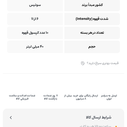
کشور مبدأ برند
سوئیس
شدت قهوه (Intensity)
6 از 11
تعداد در هر بسته
10 عدد کپسول قهوه
حجم
40 میلی لیتر
قیمت بهتری سراغ دارید؟
ارسل به سراسر
ارسال رایگان برای خرید بیش از
۷ روز ضمانت
ضمانت اصالت و سلامت
ایران
8 میلیون
بازگشت کالا
فیزیکی کالا
شرایط ارسال کالا
ساعت 15:00 هر روز کاری.