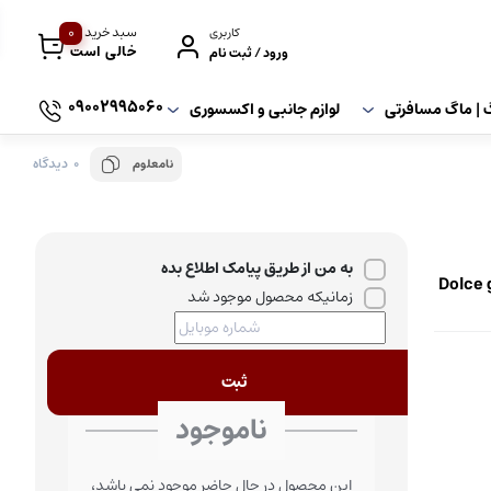
0
سبد خرید
کاربری
خالی است
ورود / ثبت نام
09002995060
گ | ماگ مسافرتی
لوازم جانبی و اکسسوری
0 دیدگاه
نامعلوم
به من از طریق پیامک اطلاع بده
» | Dolce gusto Latte
زمانیکه محصول موجود شد
ثبت
ناموجود
این محصول در حال حاضر موجود نمی باشد،