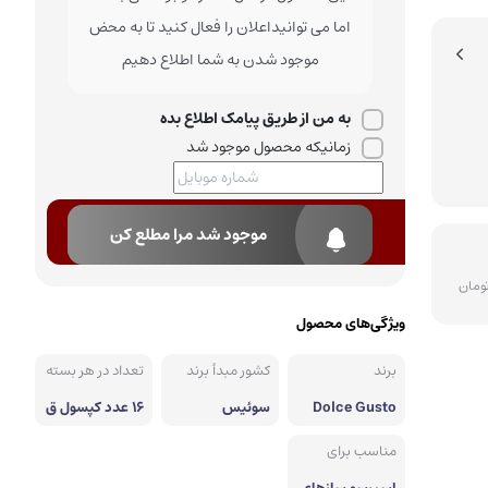
اما می توانیداعلان را فعال کنید تا به محض
موجود شدن به شما اطلاع دهیم
به من از طریق پیامک اطلاع بده
زمانیکه محصول موجود شد
ثبت
موجود شد مرا مطلع کن
ویژگی‌های محصول
برند
کشور مبدأ برند
تعداد در هر بسته
Dolce Gusto
سوئیس
16 عدد کپسول ق
هوه (8 پد شیر +
8 پد اسپرسو)
مناسب برای