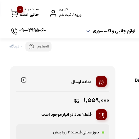
0
سبد خرید
کاربری
خالی است
ورود / ثبت نام
09002995060
لوازم جانبی و اکسسوری
0 دیدگاه
نامعلوم
Dolce gu
آماده ارسال
1,559,000
فقط 1 عدد در انبار موجود است
بروزرسانی قیمت:
2 روز پیش
.