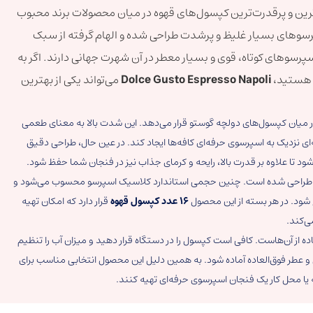
ترین و پرقدرت‌ترین کپسول‌های قهوه در میان محصولات برند محبوب
سوهای بسیار غلیظ و پرشدت طراحی شده و الهام گرفته از سبک
پرسوهای کوتاه، قوی و بسیار معطر در آن شهرت جهانی دارند. اگر به
ق هستید،
Dolce Gusto Espresso Napoli
می‌تواند یکی از بهترین
ر میان کپسول‌های دولچه گوستو قرار می‌دهد. این شدت بالا به معنای طعمی
ای نزدیک به اسپرسوی حرفه‌ای کافه‌ها ایجاد کند. در عین حال، طراحی دقیق
د تا علاوه بر قدرت بالا، رایحه و کرمای جذاب نیز در فنجان شما حفظ شود.
راحی شده است. چنین حجمی استاندارد کلاسیک اسپرسو محسوب می‌شود و
شود. در هر بسته از این محصول
16 عدد کپسول قهوه
قرار دارد که امکان تهیه
ی‌کند.
 از آن‌هاست. کافی است کپسول را در دستگاه قرار دهید و میزان آب را تنظیم
 و عطر فوق‌العاده آماده شود. به همین دلیل این محصول انتخابی مناسب برای
ه یا محل کار یک فنجان اسپرسوی حرفه‌ای تهیه کنند.