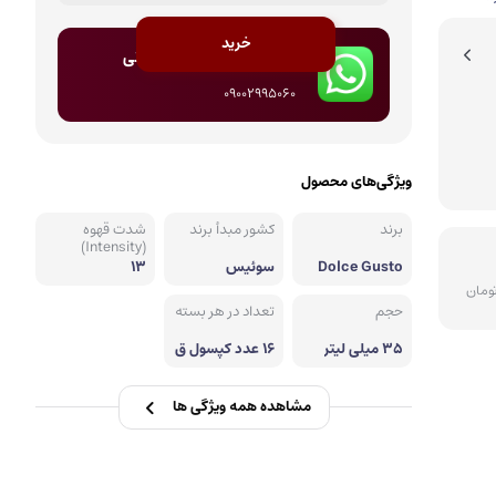
خرید
مشاوره و ارتباط با پشتیبانی
09002995060
ویژگی‌های محصول
برند
کشور مبدأ برند
شدت قهوه
(Intensity)
Dolce Gusto
سوئیس
13
حجم
تعداد در هر بسته
35 میلی لیتر
16 عدد کپسول ق
هوه
مشاهده همه ویژگی ها