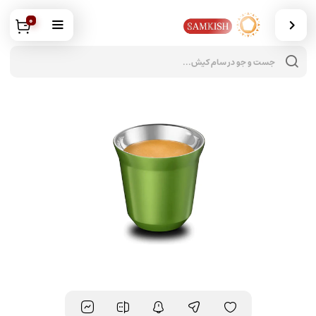
0
جس
محص