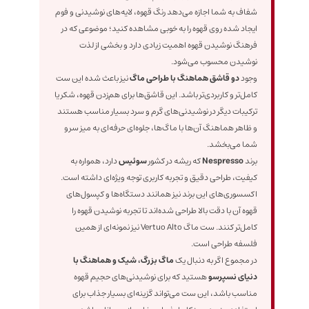
شفاف به شما اجازه می‌دهد رنگ قهوه، لایه‌های نوشیدنی و فوم
ایجاد شده روی قهوه را به خوبی مشاهده کنید؛ موضوعی که در
فرهنگ نوشیدن قهوه اهمیت زیادی دارد و بخشی از لذت
نوشیدن محسوب می‌شود.
وجود
دو قاشق هماهنگ با طراحی ماگ
نیز باعث شده این ست
کامل‌تر و کاربردی‌تر باشد. این قاشق‌ها برای هم‌زدن قهوه، شکر یا
ترکیبات دیگر در نوشیدنی‌های گرم و سرد بسیار مناسب هستند
و ظاهر هماهنگ آن‌ها با ماگ‌ها، جلوه‌ای حرفه‌ای به میز سرو
شما می‌بخشد.
برند
Nespresso
که ریشه در کشور
سوئیس
دارد، همواره به
کیفیت، طراحی دقیق و تجربه کاربری توجه ویژه‌ای داشته است.
اکسسوری‌های این برند نیز همانند دستگاه‌ها و کپسول‌های
قهوه آن با دقت بالا طراحی شده‌اند تا تجربه نوشیدن قهوه را
کامل‌تر کنند. ست ماگ Vertuo Alto نیز نمونه‌ای از همین
فلسفه طراحی است.
در مجموع اگر به دنبال یک
ماگ بزرگ، شیک و هماهنگ با
دنیای نسپرسو
هستید که برای نوشیدنی‌های حجیم قهوه
مناسب باشد، این ست می‌تواند گزینه‌ای بسیار جذاب برای