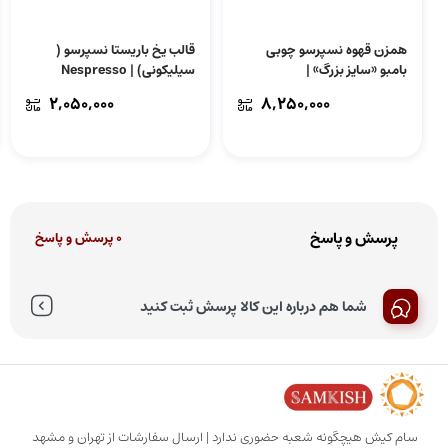
همزن قهوه نسپرسو چوبی
قالب یخ باریستا نسپرسو (
بامبو «سایز بزرگ» |
سیلیکونی) | Nespresso
Barista Ice Tray
Nespresso Bamboo Coffee
2,050,000
8,250,000
Stirrers
پرسش و پاسخ
0 پرسش و پاسخ
شما هم درباره این کالا پرسش ثبت کنید
سام کیش هیچگونه شعبه حضوری ندارد | ارسال سفارشات از تهران و مشهد