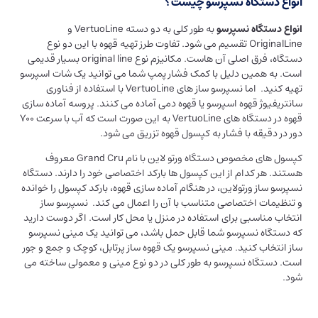
انواع دستگاه نسپرسو چیست؟
انواع دستگاه نسپرسو
به طور کلی به دو دسته VertuoLine و
OriginalLine تقسیم می شود. تفاوت طرز تهیه قهوه با این دو نوع
دستگاه، فرق اصلی آن هاست. مکانیزم نوع original line بسیار قدیمی
است. به همین دلیل با کمک فشار پمپ شما می توانید یک شات اسپرسو
تهیه کنید. اما نسپرسو ساز های VertuoLine با استفاده از فناوری
سانتریفیوژ قهوه اسپرسو یا قهوه دمی آماده می کنند. پروسه آماده سازی
قهوه در دستگاه های VertuoLine به این صورت است که آب با سرعت 700
دور در دقیقه با فشار به کپسول قهوه تزریق می شود.
کپسول های مخصوص دستگاه ورتو لاین با نام Grand Cru معروف
هستند. هر کدام از این کپسول ها بارکد اختصاصی خود را دارند. دستگاه
نسپرسو ساز ورتولاین، در هنگام آماده سازی قهوه، بارکد کپسول را خوانده
و تنظیمات اختصاصی متناسب با آن را اعمال می کند. نسپرسو ساز
انتخاب مناسبی برای استفاده در منزل یا محل کار است. اگر دوست دارید
که دستگاه نسپرسو شما قابل حمل باشد، می توانید یک مینی نسپرسو
ساز انتخاب کنید. مینی نسپرسو یک قهوه ساز پرتابل، کوچک و جمع و جور
است. دستگاه نسپرسو به طور کلی در دو نوع مینی و معمولی ساخته می
شود.