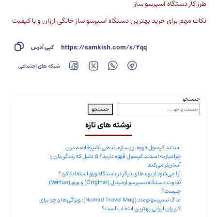
طرز کار دستگاه اسپرسو ساز
نکات مهم برای خرید بهترین دستگاه اسپرسو ساز خانگی ارزان و با کیفیت
https://samkish.com/s/2qq
کپی آدرس
شبکه های اجتماعی
جستجو
جستجو
نوشته های تازه
استند کپسول قهوه: راز سازماندهی آشپزخانه مدرن
چرا نیاز به استند کپسول قهوه دارید؟ ۵ دلیل که زندگی‌تان را
آسان‌تر می‌کند
آیا می‌شود از برندهای دیگر در دستگاه ورتو استفاده کرد؟
تفاوت دستگاه نسپرسو ارجینال (Original) و ورتو (Vertuo)
چیست؟
ماگ نسپرسو نوماد (Nomad Travel Mug): ویژگی‌ها و چرا برای
کاربران ایرانی بهترین انتخاب است؟