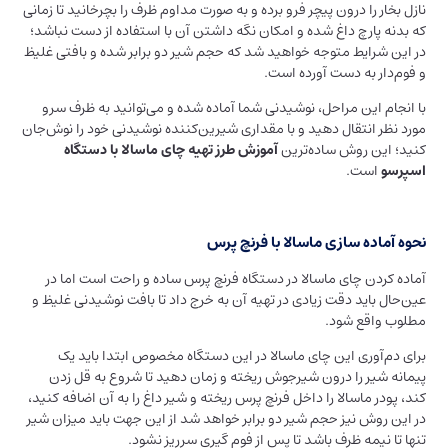
نازل بخار را درون پیچر فرو برده و به صورت مداوم ظرف را بچرخانید تا زمانی
که بدنه پارچ داغ شده و امکان نگه داشتن آن با استفاده از دست نباشد؛
در این شرایط متوجه خواهید شد که حجم شیر دو برابر شده و بافتی غلیظ
و فوم‌دار به دست آورده است.
با انجام این مراحل، نوشیدنی شما آماده شده و می‌توانید به ظرف سرو
مورد نظر انتقال دهید و با مقداری شیرین‌کننده نوشیدنی خود را نوش‌جان
کنید؛ این روش ساده‌ترین
آموزش طرز تهیه چای ماسالا با دستگاه
اسپرسو
است.
نحوه آماده سازی ماسالا با فرنچ پرس
آماده‌ کردن چای ماسالا در دستگاه فرنچ پرس ساده و راحت است اما در
عین‌حال باید دقت زیادی در تهیه آن به خرج داد تا بافت نوشیدنی غلیظ و
مطلوب واقع شود.
برای دم‌آوری این چای ماسالا در این دستگاه مخصوص ابتدا باید یک
پیمانه شیر را درون شیرجوش ریخته و زمان دهید تا شروع به قل زدن
کند، پودر ماسالا را داخل فرنچ پرس ریخته و شیر داغ را به آن اضافه کنید،
در این روش نیز حجم شیر دو برابر خواهد شد از این جهت باید میزان شیر
تنها تا نیمه ظرف باشد تا پس از فوم گیری سرریز نشود.