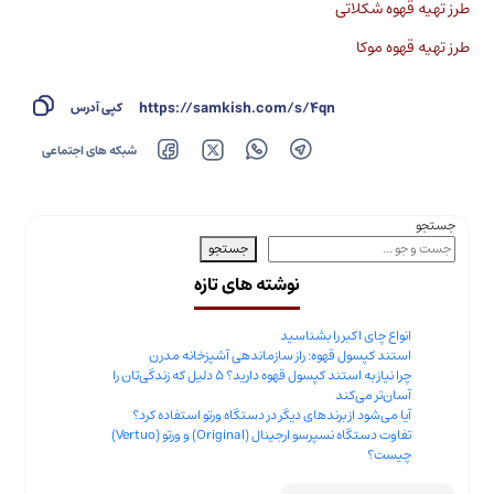
طرز تهیه قهوه شکلاتی
طرز تهیه قهوه موکا
https://samkish.com/s/4qn
کپی آدرس
شبکه های اجتماعی
جستجو
جستجو
نوشته های تازه
انواع چای اکبر را بشناسید
استند کپسول قهوه: راز سازماندهی آشپزخانه مدرن
چرا نیاز به استند کپسول قهوه دارید؟ ۵ دلیل که زندگی‌تان را
آسان‌تر می‌کند
آیا می‌شود از برندهای دیگر در دستگاه ورتو استفاده کرد؟
تفاوت دستگاه نسپرسو ارجینال (Original) و ورتو (Vertuo)
چیست؟