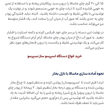
15 الی 20 گرم چای ماسالا را درون سبد پرتافیلتر ریخته و با استفاده از تمپر
به خوبی فشرده کنید تا ذرات چای به خوبی منسجم شوند و در نهایت یک
نوشیدنی با بافتی غلیظ و دلچسب داشته باشید. البته نباید فشردگی پودر
چای به حدی باشد که عبور آب از میان آن را سخت کند، یک فشار متوسط
نیز می‌تواند مناسب باشد.
در نهایت این دسته را بر سر جای خود فیکس کرده و دکمه استارت را فشار
دهید. با عبور آب داغ از میان پودر چای ماسالا، آرام آرام دستگاه شروع به
کار می‌کند و یک نوشیدنی غلیظ و یکدست را درون فنجان‌های مورد نظر
سرازیر می‌کند.
خرید انواع دستگاه اسپرسو ساز نسپرسو
نحوه آماده سازی ماسالا با نازل بخار
ابتدا لازم است تا اسپرسوساز را روشن کرده و منتظر شوید تا چراغ بخار
روشن شده و دستگاه بر روی درجه بخار تنظیم شود. 2 پیمانه از پودر چای
ماسلا را درون پیچر( پارچ شیر) ریخته و شیر را به آن اضافه کنید؛ به یاد
داشته باشید که نوشیدنی پس از دم‌آوری حجم می‌گیرد بنابراین مقدار
شیر باید تا نصف ظرف شما باشد.